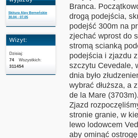
Branca. Początkowo
Skitura Alpy Berneńskie
drogą podejścia, sk
30.04 - 07.05
podejść 300m na pr
zjechać wprost do s
Wizyt:
stromą scianką pode
Dzisiaj:
podejścia i zjazdu 
74
Wszystkich:
szczytu Cevedale, w
311454
dnia było złudzenie
wybrać dłuższa, a 
de la Mare (3703m)
Zjazd rozpoczęliśmy
stronie granie, w k
lewo lodowcem Vedr
aby ominąć ostrogę 