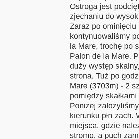
Ostroga jest podcię
zjechaniu do wysok
Zaraz po ominięciu 
kontynuowaliśmy po
la Mare, trochę po 
Palon de la Mare. P
duży występ skalny
strona. Tuż po godz
Mare (3703m) - 2 sz
pomiędzy skałkami 
Poniżej założyliśm
kierunku płn-zach. 
miejsca, gdzie należ
stromo, a puch zami