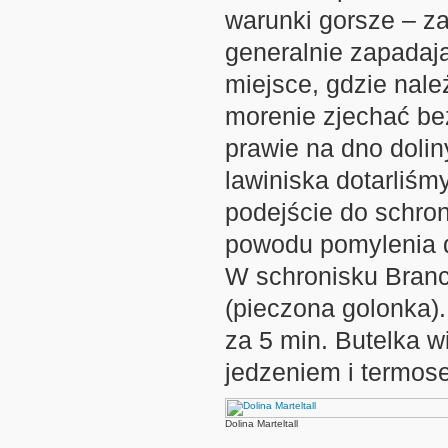
warunki gorsze – za
generalnie zapadają
miejsce, gdzie nale
morenie zjechać be
prawie na dno dolin
lawiniska dotarliśm
podejście do schroni
powodu pomylenia d
W schronisku Branc
(pieczona golonka).
za 5 min. Butelka w
jedzeniem i termos
Dolina Marteltall