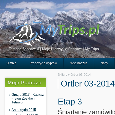
Tomasz Bobrowski | Moje Niezwykłe Podróże | My Trips
O mnie
Propozycje wypraw
Wspinaczka
Narty
Skitury
»
Ortler 03-2014
Ortler 03-2014
Moje Podróże
Gruzja 2017 - Kaukaz
- rejon Zeskho i
Etap 3
Tetnuldi
Antarktyda 2015
Śniadanie zamówili