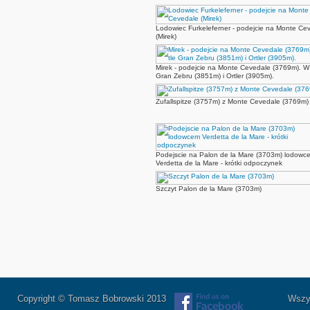
Lodowiec Furkeleferner - podejcie na Monte Ce
(Mirek)
Mirek - podejcie na Monte Cevedale (3769m). W 
Gran Zebru (3851m) i Ortler (3905m).
Zufallspitze (3757m) z Monte Cevedale (3769m)
Podejscie na Palon de la Mare (3703m) lodowc
Verdetta de la Mare - krótki odpoczynek
Szczyt Palon de la Mare (3703m)
Copyright © Tomasz Bobrowski 2013
Wszystkie 