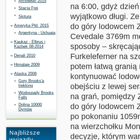
Arctowski 2015
na 6:00, gdyż dzień
Stacja Frei
wyjątkowo długi. Ze
Skitura
do góry lodowcem Z
Ameryka Płd. 2015
Argentyna - Ushuaia
Cevedale 3769m mo
Kaukaz - Elbrus i
sposoby – skręcaj
Kazbek 08-2014
Furkeleferner na sz
Denali 2010
potem łatwą granią
Himalaje 2009
Alaska 2008
kontynuować lodowce
Gory Brooks'a
obejściu z lewej s
trekking
Wodospady Brooks
na grań, pomiędzy Z
Falls
do góry lodowcem Z
Dolina 10000
Dymów
po pokonaniu 1059m
na wierzchołku Mon
Najbliższe
decyzje, którym war
wyjazdy