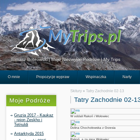
Tomasz Bobrowski | Moje Niezwykłe Podróże | My Trips
O mnie
Propozycje wypraw
Wspinaczka
Narty
Skitury
»
Tatry Zachodnie 02-13
Tatry Zachodnie 02-1
Moje Podróże
Gruzja 2017 - Kaukaz
W oddali Rakoń i Wołowiec
- rejon Zeskho i
Tetnuldi
Dolina Chochołowska z Grzesia
Antarktyda 2015
Rakoń, a za mna Wołowiec