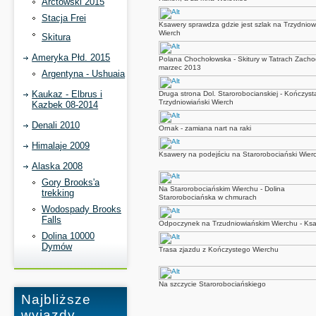
Arctowski 2015
Stacja Frei
Ksawery sprawdza gdzie jest szlak na Trzydniow
Wierch
Skitura
Ameryka Płd. 2015
Polana Chochołowska - Skitury w Tatrach Zacho
marzec 2013
Argentyna - Ushuaia
Kaukaz - Elbrus i
Druga strona Dol. Starorobocianskiej - Kończysta
Trzydniowiański Wierch
Kazbek 08-2014
Denali 2010
Ornak - zamiana nart na raki
Himalaje 2009
Ksawery na podejściu na Starorobociański Wier
Alaska 2008
Gory Brooks'a
Na Starorobociańskim Wierchu - Dolina
trekking
Starorobociańska w chmurach
Wodospady Brooks
Falls
Odpoczynek na Trzudniowiańskim Wierchu - Ks
Dolina 10000
Dymów
Trasa zjazdu z Kończystego Wierchu
Na szczycie Starorobociańskiego
Najbliższe
wyjazdy