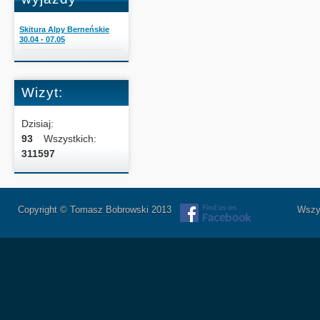
Skitura Alpy Berneńskie
30.04 - 07.05
Wizyt:
Dzisiaj:
93
Wszystkich:
311597
Copyright © Tomasz Bobrowski 2013
Wszystkie 