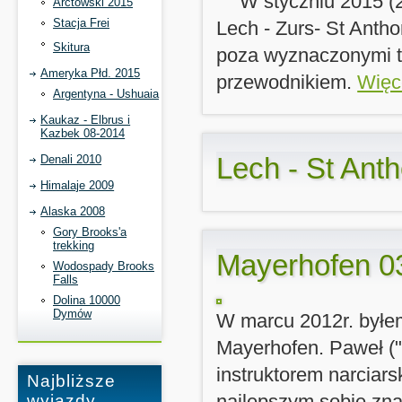
W styczniu 2015 (
Arctowski 2015
Stacja Frei
Lech - Zurs- St Antho
Skitura
poza wyznaczonymi tr
Ameryka Płd. 2015
przewodnikiem.
Więce
Argentyna - Ushuaia
Kaukaz - Elbrus i
Kazbek 08-2014
Lech - St Ant
Denali 2010
Himalaje 2009
Alaska 2008
Gory Brooks'a
trekking
Mayerhofen 0
Wodospady Brooks
Falls
Dolina 10000
Dymów
W marcu 2012r. był
Mayerhofen. Paweł ("
instruktorem narciars
Najbliższe
najlepszym sobie znan
wyjazdy