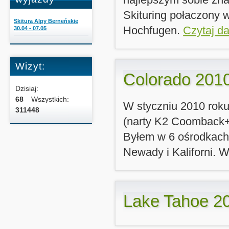
Skituring połaczony w 
Skitura Alpy Berneńskie
Hochfugen.
Czytaj dal
30.04 - 07.05
Wizyt:
Colorado 201
Dzisiaj:
68
Wszystkich:
W styczniu 2010 rok
311448
(narty K2 Coomback+ 
Byłem w 6 ośrodkach 
Newady i Kaliforni. W
Lake Tahoe 2