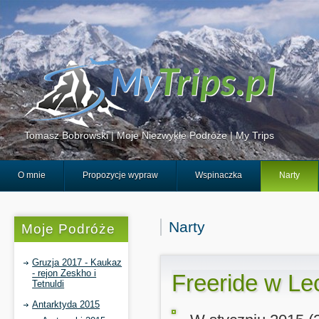
Tomasz Bobrowski | Moje Niezwykłe Podróże | My Trips
O mnie
Propozycje wypraw
Wspinaczka
Narty
Narty
Moje Podróże
Gruzja 2017 - Kaukaz
- rejon Zeskho i
Freeride w Le
Tetnuldi
Antarktyda 2015