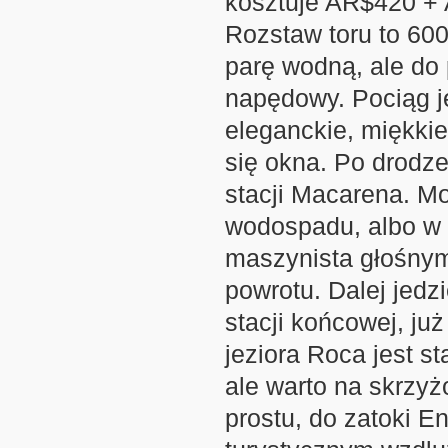
kosztuje AR$420 + 
Rozstaw toru to 60
parę wodną, ale do 
napędowy. Pociąg j
eleganckie, miękkie
się okna. Po drodze
stacji Macarena. Mo
wodospadu, albo w 
maszynista głośny
powrotu. Dalej jedz
stacji końcowej, już
jeziora Roca jest s
ale warto na skrzyż
prostu, do zatoki 