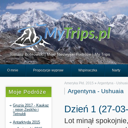
Tomasz Bobrowski | Moje Niezwykłe Podróże | My Trips
O mnie
Propozycje wypraw
Wspinaczka
Narty
Ameryka Płd. 2015
»
Argentyna - Ushuai
Argentyna - Ushuaia
Moje Podróże
Gruzja 2017 - Kaukaz
Dzień 1 (27-03
- rejon Zeskho i
Tetnuldi
Lot minął spokojnie,
Antarktyda 2015