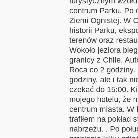
turystycznym wzdłuż
centrum Parku. Po 
Ziemi Ognistej. W 
historii Parku, ek
terenów oraz restau
Wokoło jeziora bieg
granicy z Chile. Au
Roca co 2 godziny. 
godziny, ale i tak 
czekać do 15:00. Ki
mojego hotelu, że 
centrum miasta. W 
trafiłem na pokład 
nabrzeżu. . Po poł