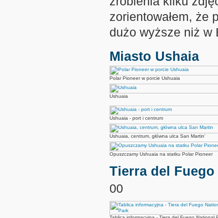
zrobienia kilku zdję
zorientowałem, że 
dużo wyższe niż w 
Miasto Ushaia
Polar Pioneer w porcie Ushuaia
Ushuaia
Ushuaia - port i centrum
Ushuaia, centrum, główna ulca San Martin'
Opuszczamy Ushuaia na statku Polar Pioneer
Tierra del Fuego
00
Tablica informacyjna - Tiera del Fuego National 