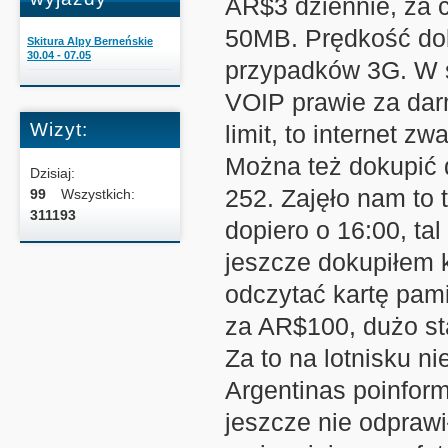
AR$3 dziennie, za 
50MB. Prędkość dob
Skitura Alpy Berneńskie
30.04 - 07.05
przypadków 3G. W 
VOIP prawie za darm
Wizyt:
limit, to internet z
Można też dokupić 
Dzisiaj:
252. Zajęło nam to 
99
Wszystkich:
311193
dopiero o 16:00, tal
jeszcze dokupiłem 
odczytać kartę pam
za AR$100, dużo st
Za to na lotnisku n
Argentinas poinform
jeszcze nie odprawił 