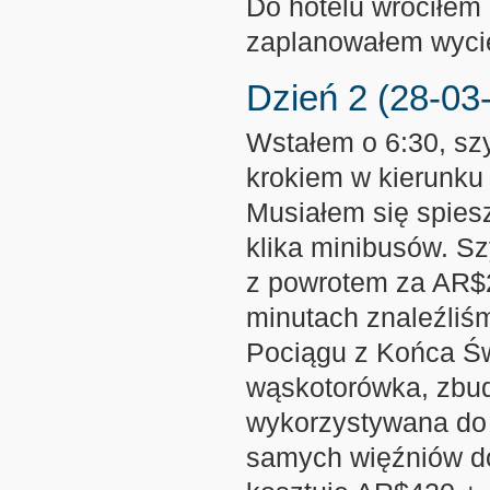
Do hotelu wróciłem
zaplanowałem wycie
Dzień 2 (28-03
Wstałem o 6:30, szy
krokiem w kierunku
Musiałem się spiesz
klika minibusów. Sz
z powrotem za AR$20
minutach znaleźliśm
Pociągu z Końca Świ
wąskotorówka, zbud
wykorzystywana do 
samych więźniów do 