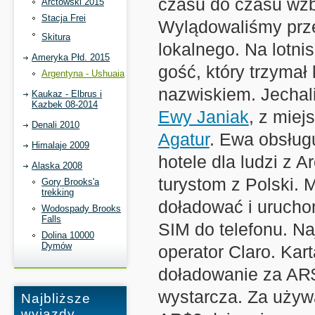
czasu do czasu wzb
Arctowski 2015
Stacja Frei
Wylądowaliśmy prz
Skitura
lokalnego. Na lotni
Ameryka Płd. 2015
gość, który trzymał
Argentyna - Ushuaia
nazwiskiem. Jechal
Kaukaz - Elbrus i
Kazbek 08-2014
Ewy Janiak
, z miej
Denali 2010
Agatur
. Ewa obsługu
Himalaje 2009
hotele dla ludzi z 
Alaska 2008
turystom z Polski.
Gory Brooks'a
trekking
doładować i urucho
Wodospady Brooks
Falls
SIM do telefonu. Na
Dolina 10000
Dymów
operator Claro. Kar
doładowanie za AR
wystarcza. Za używa
Najbliższe
wyjazdy