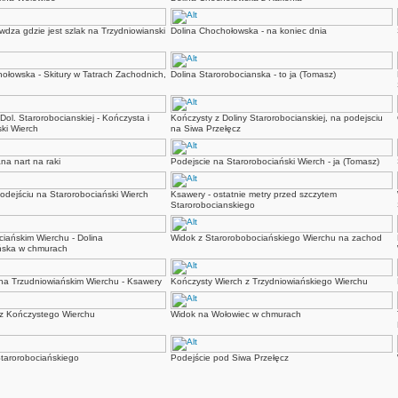
dza gdzie jest szlak na Trzydniowianski
Dolina Chochołowska - na koniec dnia
ołowska - Skitury w Tatrach Zachodnich,
Dolina Starorobocianska - to ja (Tomasz)
Dol. Starorobocianskiej - Kończysta i
Kończysty z Doliny Starorobocianskiej, na podejsciu
ki Wierch
na Siwa Przełęcz
na nart na raki
Podejscie na Starorobociański Wierch - ja (Tomasz)
odejściu na Starorobociański Wierch
Ksawery - ostatnie metry przed szczytem
Starorobocianskiego
iańskim Wierchu - Dolina
Widok z Starorobobociańskiego Wierchu na zachod
ńska w chmurach
a Trzudniowiańskim Wierchu - Ksawery
Kończysty Wierch z Trzydniowiańskiego Wierchu
 z Kończystego Wierchu
Widok na Wołowiec w chmurach
Starorobociańskiego
Podejście pod Siwa Przełęcz