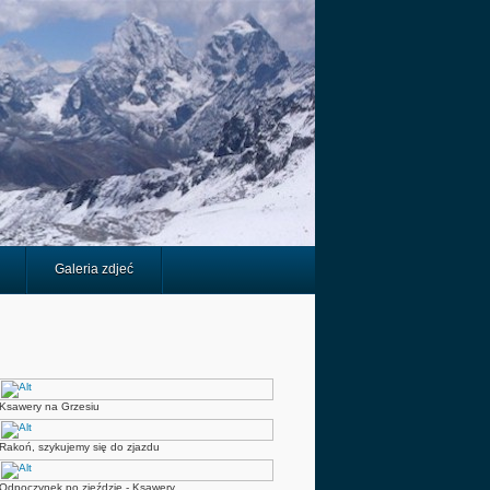
Galeria zdjeć
Ksawery na Grzesiu
Rakoń, szykujemy się do zjazdu
Odpoczynek po zjeździe - Ksawery