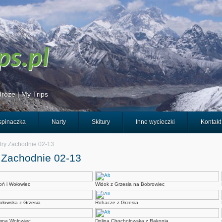
róże | My Trips
pinaczka
Narty
Skitury
Inne wycieczki
Kontakt
try Zachodnie 02-13
 Zachodnie 02-13
oń i Wołowiec
Widok z Grzesia na Bobrowiec
ołowska z Grzesia
Rohacze z Grzesia
mna Wołowiec
Dolina Chochołowska z Rakonia