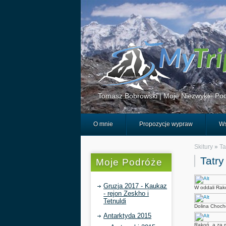
Tomasz Bobrowski | Moje Niezwykłe Pod
O mnie
Propozycje wypraw
Ws
Skitury
»
Ta
Tatry
Moje Podróże
Gruzja 2017 - Kaukaz
W oddali Rak
- rejon Zeskho i
Tetnuldi
Dolina Choch
Antarktyda 2015
Rakoń, a za 