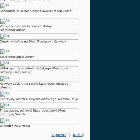
Schronisko w Dolinie Chochołowskiej, z tyłu Grześ
Podejscie na Siwa Przełęcz z Doliny
Starorobociańskiej
Ornak - w końcu na Siwej Przełęczy - Ksawery
Starorobociański Wierch
Widok spod Starorobobociańskiego Wierchu na
Słowacje (Tatry Niżne)
Ksawery dociera na szczyt Starorobocianksiego
Wierchu
Kończysty Wierch z Trzydniowiańskiego Wierchu - to ja
Trasa zjazdu: od lewej Starorobociański Wierch,
Kończysty Wierch
W drodze na Grzesia
« powrót
drukuj