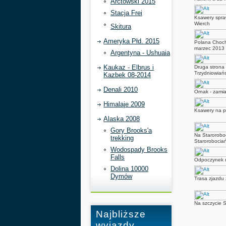
Arctowski 2015
Stacja Frei
Ksawery spraw
Wierch
Skitura
Ameryka Płd. 2015
Polana Choch
marzec 2013
Argentyna - Ushuaia
Kaukaz - Elbrus i
Druga strona 
Trzydniowiańs
Kazbek 08-2014
Denali 2010
Ornak - zamia
Himalaje 2009
Ksawery na p
Alaska 2008
Gory Brooks'a
Na Staroroboc
trekking
Starorobocia
Wodospady Brooks
Falls
Odpoczynek n
Dolina 10000
Dymów
Trasa zjazdu
Na szczycie 
Najbliższe
wyjazdy