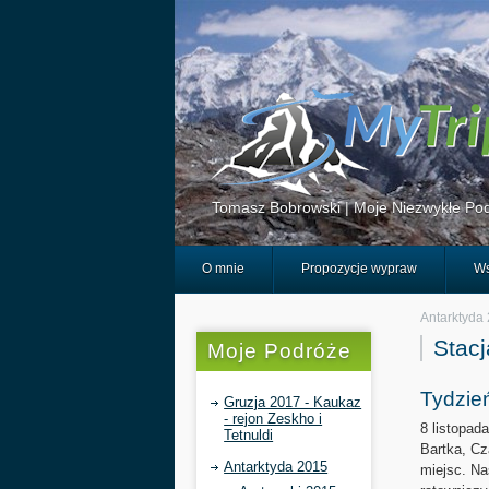
Tomasz Bobrowski | Moje Niezwykłe Pod
O mnie
Propozycje wypraw
Ws
Antarktyda
Stacj
Moje Podróże
Tydzień
Gruzja 2017 - Kaukaz
- rejon Zeskho i
8 listopada
Tetnuldi
Bartka, Cza
Antarktyda 2015
miejsc. Na