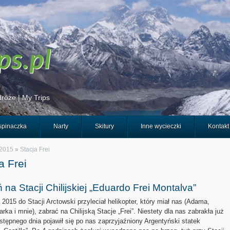
róże | My Trips
pinaczka
Narty
Skitury
Inne wycieczki
Kontakt
 2015
»
Stacja Frei
a Frei
 na Stacji Chilijskiej „Eduardo Frei Montalva”
 2015 do Stacji Arctowski przyleciał helikopter, który miał nas (Adama,
rka i mnie), zabrać na Chilijską Stacje „Frei”. Niestety dla nas zabrakła już
stępnego dnia pojawił się po nas zaprzyjaźniony Argentyński statek