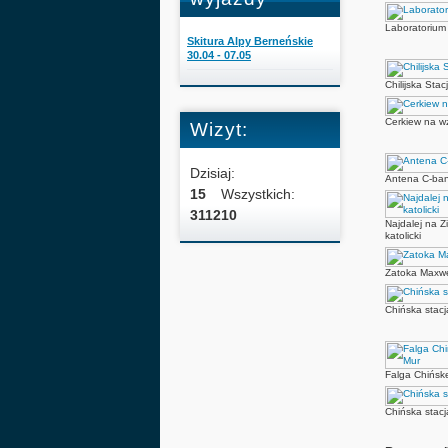
Laboratorium 
Skitura Alpy Berneńskie
30.04 - 07.05
Chilijska Sta
Cerkiew na w
Wizyt:
Dzisiaj:
Antena C-ban
15
Wszystkich:
311210
Najdalej na Z
katolicki
Zatoka Maxwe
Chińska stacj
Falga Chińske
Chińska stacj