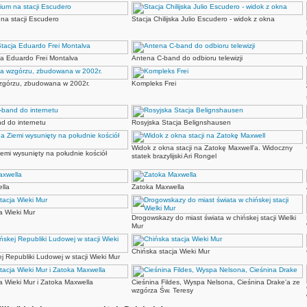
na stacji Escudero
Stacja Chilijska Julio Escudero - widok z okna
cja Eduardo Frei Montalva
Antena C-band do odbioru telewizji
zgórzu, zbudowana w 2002r.
Kompleks Frei
d do internetu
Rosyjska Stacja Belignshausen
Widok z okna stacji na Zatokę Maxwell'a. Widoczny
iemi wysunięty na południe kościół
statek brazylijski Ari Rongel
lla
Zatoka Maxwella
a Wieki Mur
Drogowskazy do miast świata w chińskej stacji Wielki
Mur
Chińska stacja Wieki Mur
j Republiki Ludowej w stacji Wieki Mur
a Wieki Mur i Zatoka Maxwella
Cieśnina Fildes, Wyspa Nelsona, Cieśnina Drake'a ze
wzgórza Św. Teresy