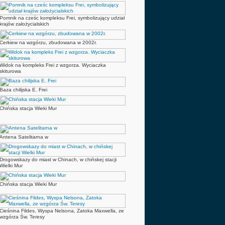
Pomnik na cześc kompleksu Frei, symbolizujący udział
krajów założycialskich
Cerkiew na wzgórzu, zbudowana w 2002r.
Widok na kompleks Frei z wzgorza. Wyciaczka
skiturowa
Baza chilijska E. Frei
Chińska stacja Wieki Mur
Antena Satelitarna w
Drogowskazy do miast w Chinach, w chińskej stacji
Wielki Mur
Chińska stacja Wieki Mur
Cieśnina Fildes, Wyspa Nelsona, Zatoka Maxwella, ze
wzgórza Św. Teresy