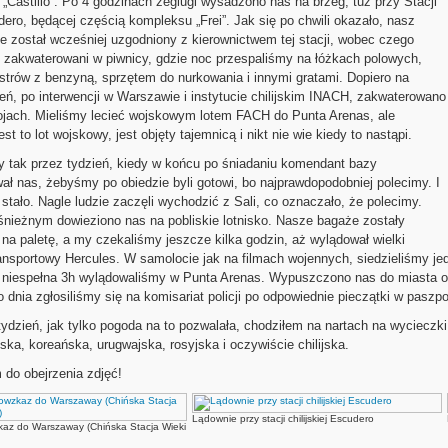
 „Castillo”. Po 4 godzinach żeglugi wysadzono nas na brzeg, tuż przy Stacji
dero, będącej częścią kompleksu „Frei”. Jak się po chwili okazało, nasz
ie został wcześniej uzgodniony z kierownictwem tej stacji, wobec czego
 zakwaterowani w piwnicy, gdzie noc przespaliśmy na łóżkach polowych,
strów z benzyną, sprzętem do nurkowania i innymi gratami. Dopiero na
ień, po interwencji w Warszawie i instytucie chilijskim INACH, zakwaterowano
jach. Mieliśmy lecieć wojskowym lotem FACH do Punta Arenas, ale
st to lot wojskowy, jest objęty tajemnicą i nikt nie wie kiedy to nastąpi.
 tak przez tydzień, kiedy w końcu po śniadaniu komendant bazy
ał nas, żebyśmy po obiedzie byli gotowi, bo najprawdopodobniej polecimy. I
ę stało. Nagle ludzie zaczęli wychodzić z Sali, co oznaczało, że polecimy.
nieżnym dowieziono nas na pobliskie lotnisko. Nasze bagaże zostały
na paletę, a my czekaliśmy jeszcze kilka godzin, aż wylądował wielki
ansportowy Hercules. W samolocie jak na filmach wojennych, siedzieliśmy je
 niespełna 3h wylądowaliśmy w Punta Arenas. Wypuszczono nas do miasta ot
 dnia zgłosiliśmy się na komisariat policji po odpowiednie pieczątki w paszpo
tydzień, jak tylko pogoda na to pozwalała, chodziłem na nartach na wycieczki
ńska, koreańska, urugwajska, rosyjska i oczywiście chilijska.
do obejrzenia zdjęć!
Lądownie przy stacji chilijskiej Escudero
kaz do Warszaway (Chińska Stacja Wieki