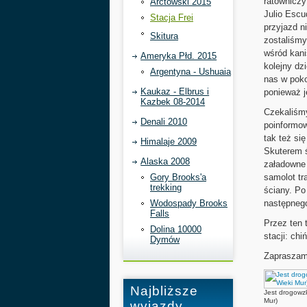
ratowniczy
Arctowski 2015
Julio Escu
Stacja Frei
przyjazd n
Skitura
zostaliśmy
wśród kani
Ameryka Płd. 2015
kolejny dz
Argentyna - Ushuaia
nas w poko
Kaukaz - Elbrus i
ponieważ je
Kazbek 08-2014
Czekaliśmy
Denali 2010
poinformow
tak też si
Himalaje 2009
Skuterem ś
Alaska 2008
załadowne 
Gory Brooks'a
samolot tr
trekking
ściany. Po
Wodospady Brooks
następnego
Falls
Przez ten 
Dolina 10000
stacji: chi
Dymów
Zapraszam 
Najbliższe
Jest drogowz
Mur)
wyjazdy