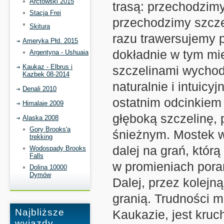
Arctowski 2015
trasą: przechodzim
Stacja Frei
przechodzimy szcze
Skitura
razu trawersujemy p
Ameryka Płd. 2015
dokładnie w tym mi
Argentyna - Ushuaia
Kaukaz - Elbrus i
szczelinami wychodz
Kazbek 08-2014
naturalnie i intuicy
Denali 2010
ostatnim odcinkiem
Himalaje 2009
głęboką szczelinę,
Alaska 2008
Gory Brooks'a
śnieżnym. Mostek w
trekking
dalej na grań, któ
Wodospady Brooks
Falls
w promieniach pora
Dolina 10000
Dymów
Dalej, przez kolejn
granią. Trudności mi
Najbliższe
Kaukazie, jest kruc
wyjazdy