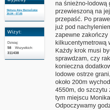
na śnieżno-lodową g
przewieszoną na jej
Skitura Alpy Berneńskie
30.04 - 07.05
przepaść. Po prawe
już pod nachylenie
Wizyt:
zapewne zakończy si
kilkucentymetrową 
Dzisiaj:
58
Wszystkich:
Każdy krok musi b
311438
sprawdzam, czy raki
konieczna dodatkow
lodowe ostrze grani
około 200m wychodz
4550m, do szczytu 
tym miejscu Monika o
Odpoczywamy godzin