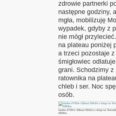
zdrowie partnerki
następne godziny, a
mgła, mobilizuję Mo
wypadek, gdyby z p
nie mógł przylecieć
na plateau poniżej
a trzeci pozostaje 
śmigłowiec odlatuje
grani. Schodzimy z
ratownika na platea
chleb i ser. Noc s
osób.
Uszba 4700m i Elbrus 5642m z drogi na Tetnuld
4858m,