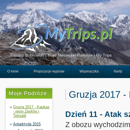
Tomasz Bobrowski | Moje Niezwykłe Podróże | My Trips
O mnie
Propozycje wypraw
Wspinaczka
Narty
Gruzja 2017 - 
Moje Podróże
Gruzja 2017 - Kaukaz
- rejon Zeskho i
Dzień 11 - Atak 
Tetnuldi
Z obozu wychodzimy
Antarktyda 2015