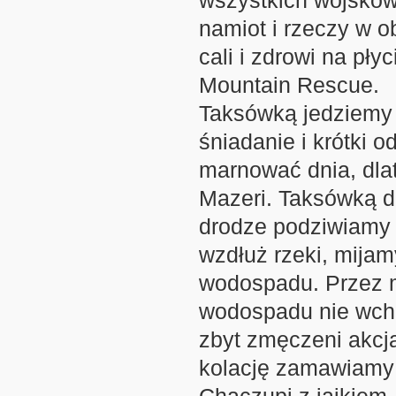
wszystkich wojskowy
namiot i rzeczy w o
cali i zdrowi na pły
Mountain Rescue.
Taksówką jedziemy 
śniadanie i krótki 
marnować dnia, dla
Mazeri. Taksówką d
drodze podziwiamy 
wzdłuż rzeki, mijam
wodospadu. Przez 
wodospadu nie wch
zbyt zmęczeni akcją
kolację zamawiamy t