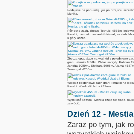
Podejście na poduszkę, już po przejściu szczelin
Monika.
Północno-zach, zbocze Tetnuldi 4585m, lodowie
Kasebi, ośrodek narciarski Hatsvali, na dole Mest
u góry Uszba.
Zbocza opadające na wschód z południowo-zac
grani Tetnuldi 4858m. Widać szczyty: Katinau 4
Jangha 5059m., Shkhara 5068m. Ailama 4547m
Tsurungali 4250m
Widok z południowo-zach grani Tetnuldi na lodo
Kasebi. W oddali Uszba i Elbrus.
Wysokość 4550m - Monika czuje się słabo, mus
zawrócić.
Dzień 12 - Mestia
Zaraz po tym, jak r