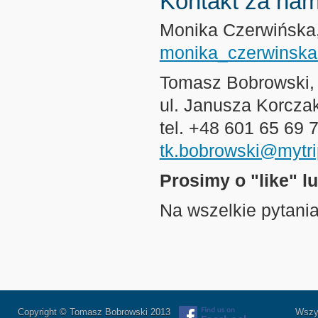
Kontakt za nam
Monika Czerwińska
monika_czerwinsk
Tomasz Bobrowski,
ul. Janusza Korcza
tel. +48 601 65 69 
tk.bobrowski@mytri
Prosimy o "like" l
Na wszelkie pytani
Copyright © Tomasz Bobrowski 2013
Wszystkie 